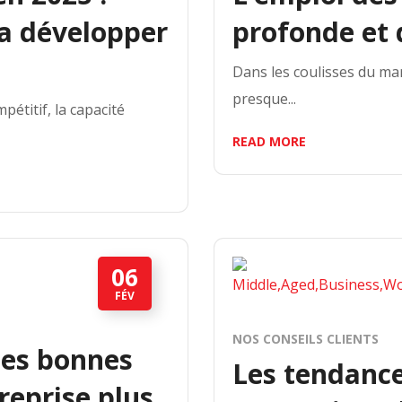
a développer
profonde et 
Dans les coulisses du mar
presque...
étitif, la capacité
READ MORE
06
FÉV
NOS CONSEILS CLIENTS
 les bonnes
Les tendance
reprise plus