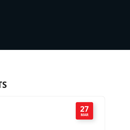
TS
27
MAR