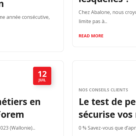
n
Chez Abalone, nous croy
ème année consécutive,
limite pas à...
READ MORE
12
JUIL
NOS CONSEILS CLIENTS
métiers en
Le test de p
 Forem
sécurise vos
23 (Wallonie)...
0 % Savez-vous que d’apr