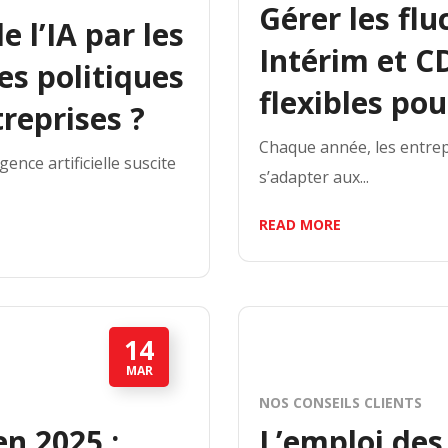
Gérer les flu
 l’IA par les
Intérim et C
es politiques
flexibles pou
reprises ?
Chaque année, les entrepri
gence artificielle suscite
s’adapter aux...
READ MORE
14
MAR
NOS CONSEILS CLIENTS
n 2025 :
L’emploi des