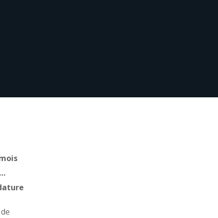
 mois
s…
idature
 de