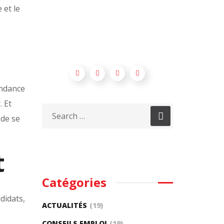
 et le
endance
 Et
 de se
t
Catégories
didats,
ACTUALITÉS
(19)
CONSEILS EMPLOI
(19)