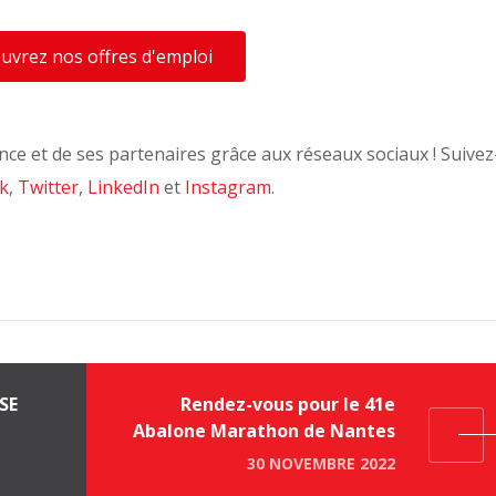
uvrez nos offres d'emploi
nce et de ses partenaires grâce aux réseaux sociaux ! Suive
k
,
Twitter
,
LinkedIn
et
Instagram
.
SE
Rendez-vous pour le 41e
Abalone Marathon de Nantes
30 NOVEMBRE 2022